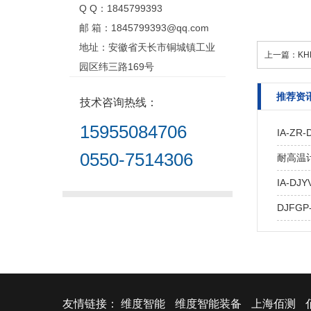
Q Q：1845799393
邮 箱：1845799393@qq.com
地址：安徽省天长市铜城镇工业
上一篇：
KH
园区纬三路169号
推荐资
技术咨询热线：
15955084706
IA-Z
0550-7514306
耐高温计算
IA-DJY
DJFGP
友情链接：
维度智能
维度智能装备
上海佰测