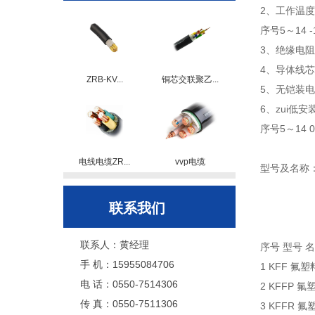
2、工作温度：
序号5～14 -
3、绝缘电阻
4、导体线芯
ZRB-KV...
铜芯交联聚乙...
5、无铠装
6、zui低安
序号5～14 
电线电缆ZR...
vvp电缆
型号及名称
联系我们
联系人：黄经理
序号 型号 
手 机：15955084706
1 KFF 氟
电 话：0550-7514306
2 KFFP
传 真：0550-7511306
3 KFFR