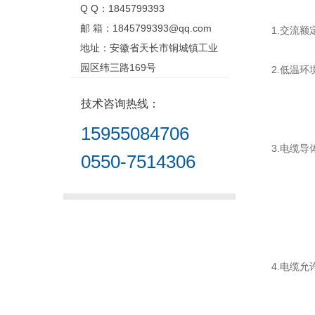
Q Q：1845799393
邮 箱：1845799393@qq.com
1.交流额定电
地址：安徽省天长市铜城镇工业
园区纬三路169号
2.低温环境
技术咨询热线：
安装敷
15955084706
3.电缆导
0550-7514306
交联
无卤低
4.电缆允
非