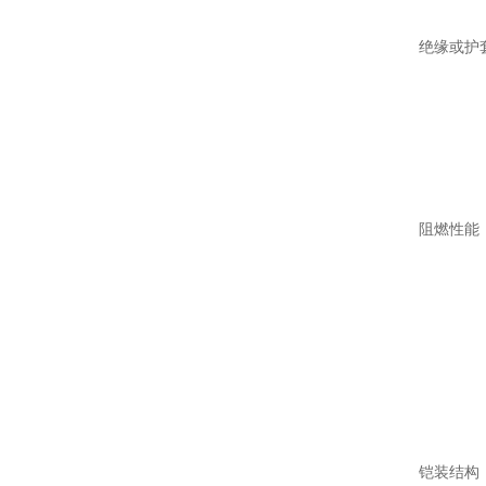
绝缘或护套
V-聚氯
YJ-交
阻燃性能：
ZRB
ZRC、
阻燃型电缆
铠装结构：