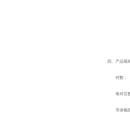
23-钢
32-圆
33-圆
四、产品规
对数： 
每对芯数：
导体截面： 0