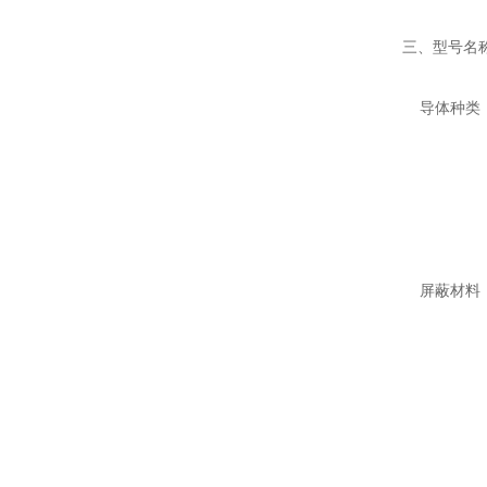
三、型号名
导体种类：
B-七
R-多
屏蔽材料：
P1-
P2-
P3-