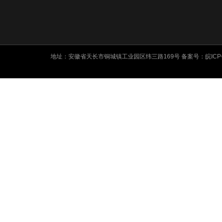
地址：安徽省天长市铜城镇工业园区纬三路169号 备案号：
皖ICP
友情链接: