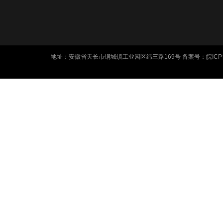
地址：安徽省天长市铜城镇工业园区纬三路169号 备案号：
皖ICP
友情链接: