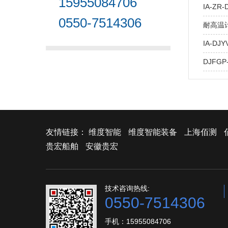
15955084706
IA-Z
0550-7514306
耐高温计算
IA-DJY
DJFGP
友情链接：
维度智能
维度智能装备
上海佰测
贵宏船舶
安徽贵宏
技术咨询热线:
0550-7514306
手机：15955084706